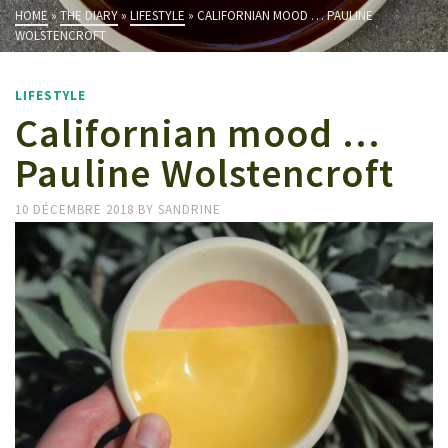
HOME
»
THE DIARY
»
LIFESTYLE
»
CALIFORNIAN MOOD … PAULINE
WOLSTENCROFT
LIFESTYLE
Californian mood …
Pauline Wolstencroft
10 DÉCEMBRE 2018
BY
SANDRINE