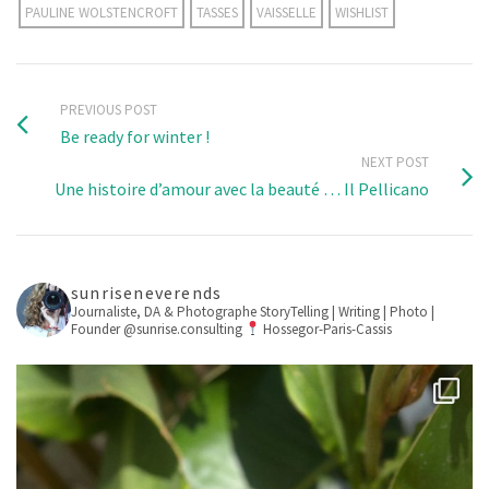
PAULINE WOLSTENCROFT
TASSES
VAISSELLE
WISHLIST
PREVIOUS POST
Be ready for winter !
NEXT POST
Une histoire d’amour avec la beauté … Il Pellicano
sunriseneverends
Journaliste, DA & Photographe
StoryTelling | Writing | Photo |
Founder @sunrise.consulting
Hossegor-Paris-Cassis