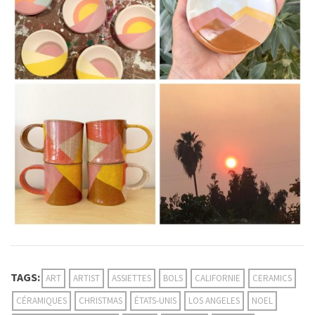
TAGS:
ART
ARTIST
ASSIETTES
BOLS
CALIFORNIE
CERAMICS
CÉRAMIQUES
CHRISTMAS
ÉTATS-UNIS
LOS ANGELES
NOEL