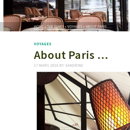
HOME
»
THE DIARY
»
VOYAGES
»
ABOUT PARIS …
VOYAGES
About Paris …
17 MARS 2018
BY
SANDRINE