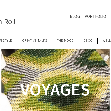
BLOG
PORTFOLIO
'Roll
IFESTYLE
CREATIVE TALKS
THE MOOD
DÉCO
WELL
VOYAGES