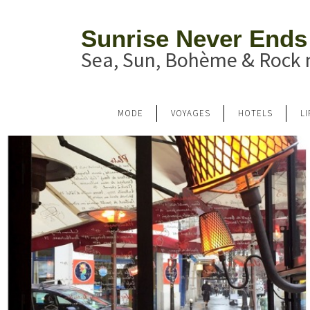
Sunrise Never Ends
Sea, Sun, Bohème & Rock n
MODE
VOYAGES
HOTELS
L