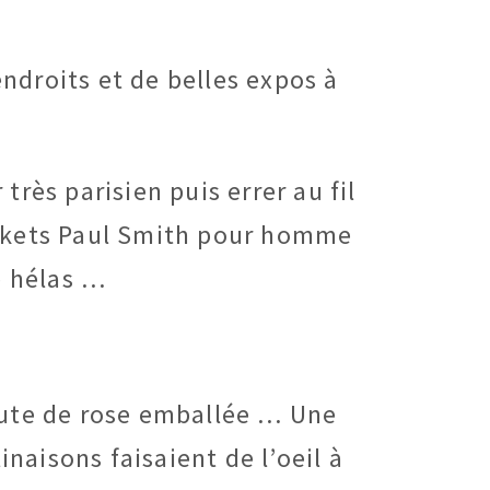
endroits et de belles expos à
rès parisien puis errer au fil
 baskets Paul Smith pour homme
e hélas …
toute de rose emballée … Une
naisons faisaient de l’oeil à