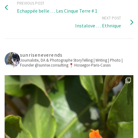
PREVIOUS POST
Echappée belle … Les Cinque Terre # 1
NEXT POST
Instalove … Ethnique
sunriseneverends
Journaliste, DA & Photographe
StoryTelling | Writing | Photo |
Founder @sunrise.consulting
Hossegor-Paris-Cassis