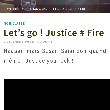
HOME
»
THE DIARY
»
NON CLASSÉ
»
LET’S GO ! JUSTICE # FIRE
NON CLASSÉ
Let’s go ! Justice # Fire
2 DÉCEMBRE 2016
BY
SANDRINE
Naaaan mais Susan Sarandon quand
même ! Justice you rock !