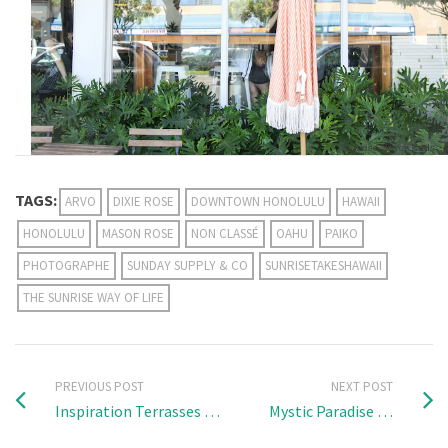
TAGS:
ARVO
DIXIE ROSE
DOWNTOWN HONOLULU
HAWAII
HONOLULU
MASON ROSE
NON CLASSÉ
OAHU
PAIKO
PHOTOGRAPHE
SUNDAY SUPPLY & CO
SUNRISETAKESHAWAII
THE SUNRISE WAY OF LIFE
PREVIOUS POST
NEXT POST
Inspiration Terrasses …
Mystic Paradise …