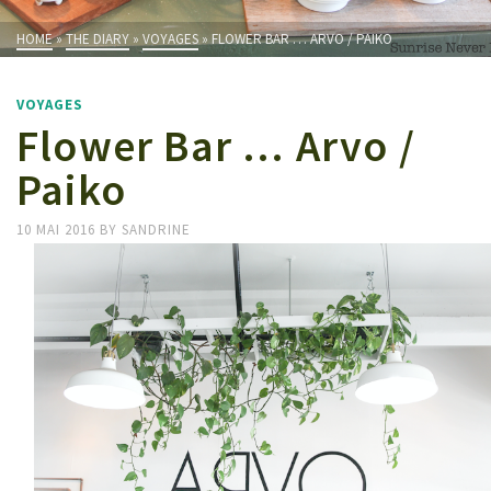
HOME
»
THE DIARY
»
VOYAGES
»
FLOWER BAR … ARVO / PAIKO
VOYAGES
Flower Bar … Arvo /
Paiko
10 MAI 2016
BY
SANDRINE