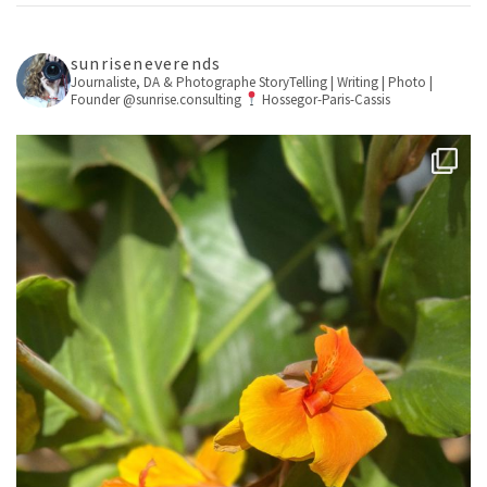
sunriseneverends
Journaliste, DA & Photographe
StoryTelling | Writing | Photo |
Founder @sunrise.consulting
Hossegor-Paris-Cassis