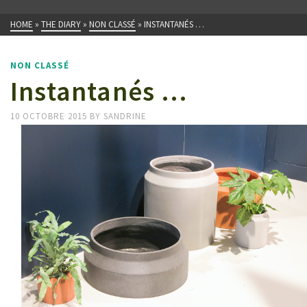
HOME
»
THE DIARY
»
NON CLASSÉ
»
INSTANTANÉS …
NON CLASSÉ
Instantanés …
10 OCTOBRE 2015
BY
SANDRINE