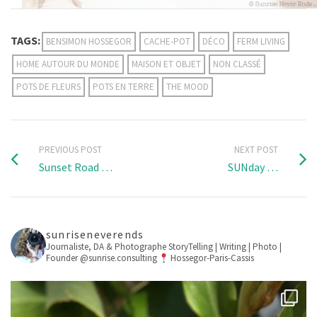
TAGS:
BENSIMON HOSSEGOR
CACHE-POT
DÉCO
FERM LIVING
HOME AUTOUR DU MONDE
MAISON ET OBJET
NON CLASSÉ
POTS DE FLEURS
POTS EN TERRE
THE MOOD
PREVIOUS POST
NEXT POST
Sunset Road …
SUNday …
sunriseneverends
Journaliste, DA & Photographe
StoryTelling | Writing | Photo |
Founder @sunrise.consulting
Hossegor-Paris-Cassis