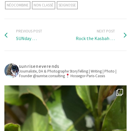
NÉOCOMBINE
NON CLASSÉ
SEIGNOSSE
PREVIOUS POST
NEXT POST
SUNday …
Rock the Kasbah …
sunriseneverends
Journaliste, DA & Photographe
StoryTelling | Writing | Photo |
Founder @sunrise.consulting
Hossegor-Paris-Cassis