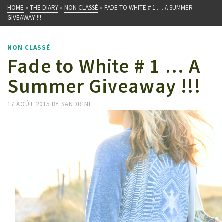
HOME
»
THE DIARY
»
NON CLASSÉ
»
FADE TO WHITE # 1 … A SUMMER
GIVEAWAY !!!
NON CLASSÉ
Fade to White # 1 … A
Summer Giveaway !!!
17 AOÛT 2015
BY
SANDRINE