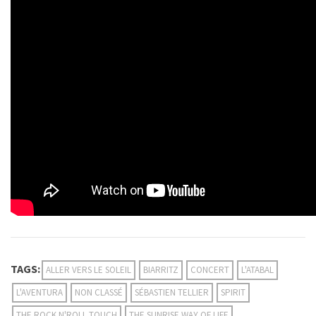
TAGS:
ALLER VERS LE SOLEIL
BIARRITZ
CONCERT
L'ATABAL
L'AVENTURA
NON CLASSÉ
SÉBASTIEN TELLIER
SPIRIT
THE ROCK N'ROLL TOUCH
THE SUNRISE WAY OF LIFE