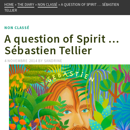
HOME
»
THE DIARY
»
NON CLASSÉ
»
A QUESTION OF SPIRIT … SÉBASTIEN
TELLIER
NON CLASSÉ
A question of Spirit …
Sébastien Tellier
4 NOVEMBRE 2014
BY
SANDRINE