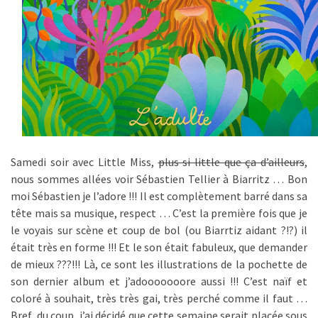
Samedi soir avec Little Miss,
plus si little que ça d’ailleurs
,
nous sommes allées voir Sébastien Tellier à Biarritz … Bon
moi Sébastien je l’adore !!! Il est complètement barré dans sa
tête mais sa musique, respect … C’est la première fois que je
le voyais sur scène et coup de bol (ou Biarrtiz aidant ?!?) il
était très en forme !!! Et le son était fabuleux, que demander
de mieux ???!!! Là, ce sont les illustrations de la pochette de
son dernier album et j’adooooooore aussi !!! C’est naïf et
coloré à souhait, très très gai, très perché comme il faut …
Bref, du coup, j’ai décidé que cette semaine serait placée sous