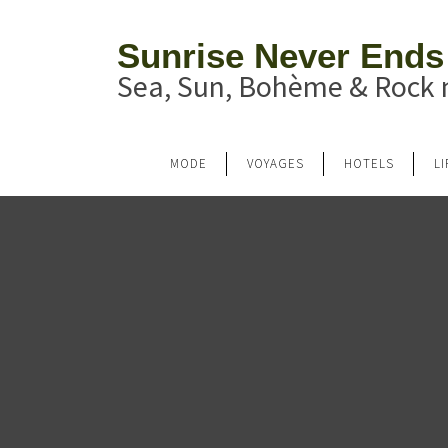
Sunrise Never Ends
Sea, Sun, Bohème & Rock n
MODE
VOYAGES
HOTELS
L