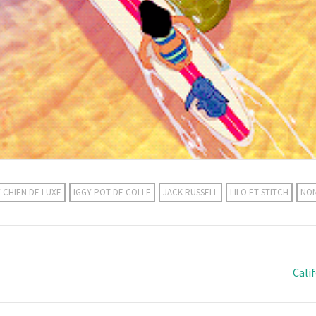
 CHIEN DE LUXE
IGGY POT DE COLLE
JACK RUSSELL
LILO ET STITCH
NON
Cali