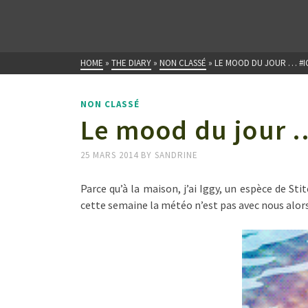
HOME
»
THE DIARY
»
NON CLASSÉ
»
LE MOOD DU JOUR … #
NON CLASSÉ
Le mood du jour 
25 MARS 2014
BY
SANDRINE
Parce qu’à la maison, j’ai Iggy, un espèce de St
cette semaine la météo n’est pas avec nous alo