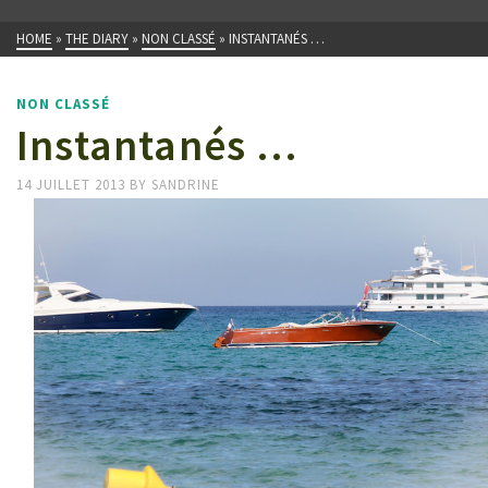
HOME
»
THE DIARY
»
NON CLASSÉ
»
INSTANTANÉS …
NON CLASSÉ
Instantanés …
14 JUILLET 2013
BY
SANDRINE