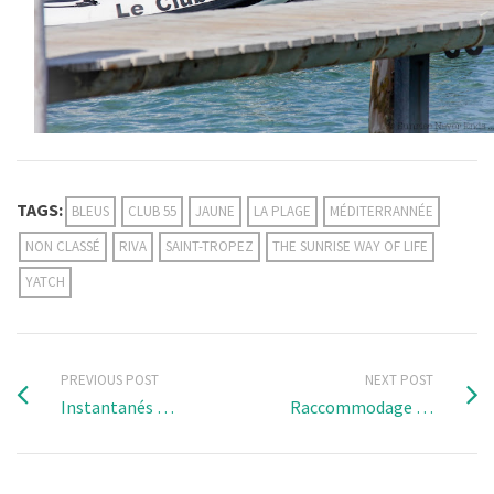
TAGS:
BLEUS
CLUB 55
JAUNE
LA PLAGE
MÉDITERRANNÉE
NON CLASSÉ
RIVA
SAINT-TROPEZ
THE SUNRISE WAY OF LIFE
YATCH
PREVIOUS POST
NEXT POST
Instantanés …
Raccommodage …