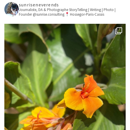
sunriseneverends
Journaliste, DA & Photographe
StoryTelling | Writing | Photo |
Founder @sunrise.consulting
Hossegor-Paris-Cassis