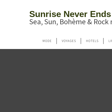
Sunrise Never Ends
Sea, Sun, Bohème & Rock n
MODE
VOYAGES
HOTELS
L