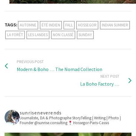
TAGS:
AUTOMNE
ÉTÉ INDIEN
FALL
HOSSEGOR
INDIAN SUMMER
LA FORÊT
LES LANDES
NON CLASSÉ
SUNDAY
PREVIOUS POST
Modern & Boho … The Nomad Collection
NEXT POST
La Boho Factory …
sunriseneverends
Journaliste, DA & Photographe
StoryTelling | Writing | Photo |
Founder @sunrise.consulting
Hossegor-Paris-Cassis