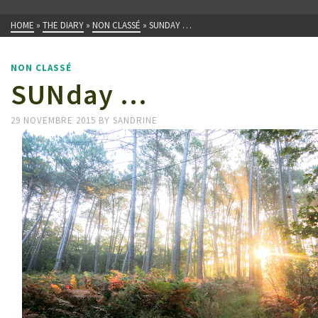
HOME
»
THE DIARY
»
NON CLASSÉ
»
SUNDAY …
NON CLASSÉ
SUNday …
29 NOVEMBRE 2015
BY
SANDRINE