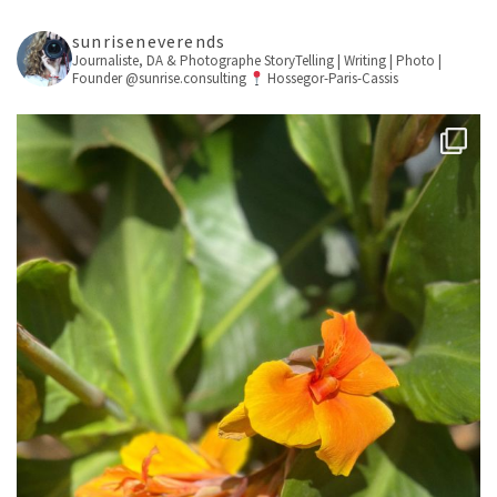
sunriseneverends
Journaliste, DA & Photographe
StoryTelling | Writing | Photo |
Founder @sunrise.consulting
Hossegor-Paris-Cassis