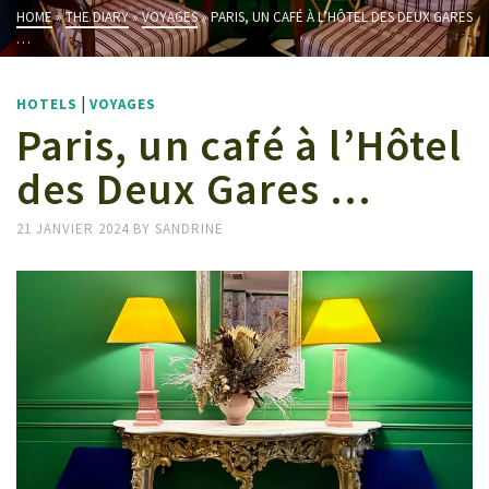
HOME
»
THE DIARY
»
VOYAGES
»
PARIS, UN CAFÉ À L’HÔTEL DES DEUX GARES
…
|
HOTELS
VOYAGES
Paris, un café à l’Hôtel
des Deux Gares …
21 JANVIER 2024
BY
SANDRINE