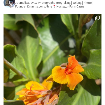
Journaliste, DA & Photographe
StoryTelling | Writing | Photo |
Founder @sunrise.consulting
Hossegor-Paris-Cassis