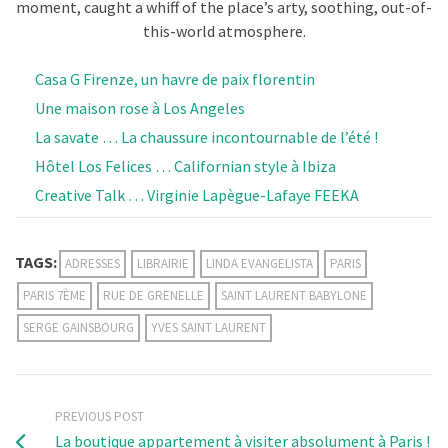
moment, caught a whiff of the place’s arty, soothing, out-of-
this-world atmosphere.
Casa G Firenze, un havre de paix florentin
Une maison rose à Los Angeles
La savate … La chaussure incontournable de l’été !
Hôtel Los Felices … Californian style à Ibiza
Creative Talk … Virginie Lapègue-Lafaye FEEKA
TAGS:
ADRESSES
LIBRAIRIE
LINDA EVANGELISTA
PARIS
PARIS 7ÈME
RUE DE GRENELLE
SAINT LAURENT BABYLONE
SERGE GAINSBOURG
YVES SAINT LAURENT
PREVIOUS POST
La boutique appartement à visiter absolument à Paris !