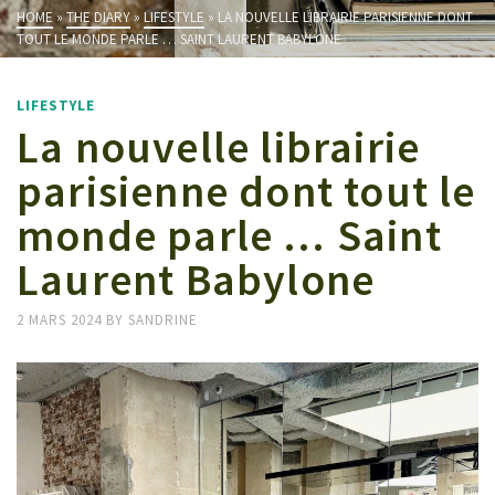
HOME
»
THE DIARY
»
LIFESTYLE
»
LA NOUVELLE LIBRAIRIE PARISIENNE DONT
TOUT LE MONDE PARLE … SAINT LAURENT BABYLONE
LIFESTYLE
La nouvelle librairie
parisienne dont tout le
monde parle … Saint
Laurent Babylone
2 MARS 2024
BY
SANDRINE