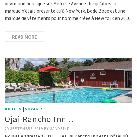
ouvrir une boutique sur Melrose Avenue. Jusqu’àlors la
marque n’était présente qu’à New-York. Bode Bode est une
marque de vêtements pour homme créée à New York en 2016
…
READ MORE
|
HOTELS
VOYAGES
Ojai Rancho Inn …
25 SEPTEMBRE 2019
BY
SANDRINE
Nouvelle adresse à Ojai … Le Ojai Rancho Inn est L’hôtel où