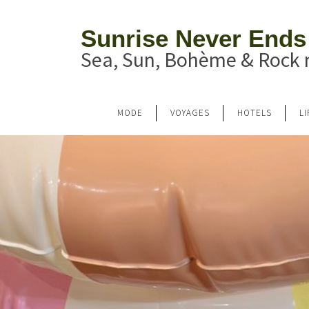
Sunrise Never Ends
Sea, Sun, Bohème & Rock n
MODE
VOYAGES
HOTELS
L