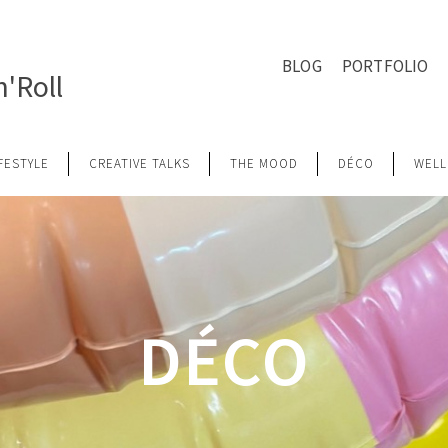
BLOG
PORTFOLIO
'Roll
IFESTYLE
CREATIVE TALKS
THE MOOD
DÉCO
WELL
DÉCO