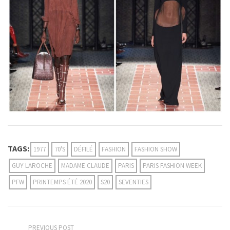
TAGS:
1977
70'S
DÉFILÉ
FASHION
FASHION SHOW
GUY LAROCHE
MADAME CLAUDE
PARIS
PARIS FASHION WEEK
PFW
PRINTEMPS ÉTÉ 2020
S20
SEVENTIES
PREVIOUS POST