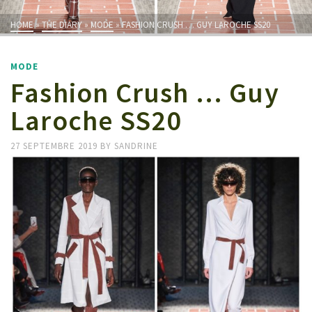
HOME
»
THE DIARY
»
MODE
»
FASHION CRUSH … GUY LAROCHE SS20
MODE
Fashion Crush … Guy
Laroche SS20
27 SEPTEMBRE 2019
BY
SANDRINE