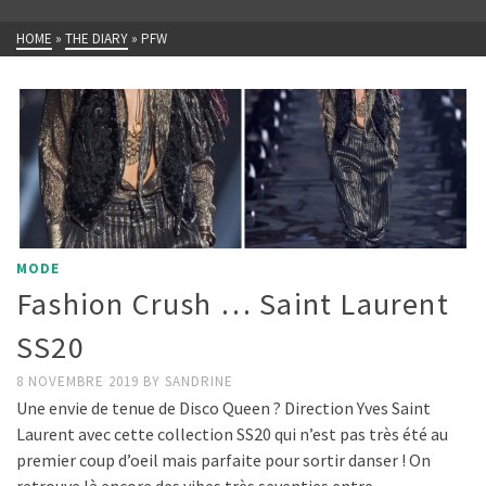
HOME
»
THE DIARY
»
PFW
MODE
Fashion Crush … Saint Laurent
SS20
8 NOVEMBRE 2019
BY
SANDRINE
Une envie de tenue de Disco Queen ? Direction Yves Saint
Laurent avec cette collection SS20 qui n’est pas très été au
premier coup d’oeil mais parfaite pour sortir danser ! On
retrouve là encore des vibes très seventies entre …