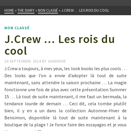
HOME
»
THE DIARY
»
NON CLASSÉ
»
J.CREW … LES ROIS DU COOL
NON CLASSÉ
J.Crew … Les rois du
cool
24 SEPTEMBRE 2014
BY
SANDRINE
J.Crew a toujours, à mes yeux, les look books les plus cools …
Des looks que l’on a envie d’adopter là tout de suite
maintenant, sans attendre la saison prochaine … La magie
fonctionne une fois de plus avec cette présentation Summer
15 … Là tout de suite maintenant, il me faut un bermuda, la
tendance lourde de demain … Ceci dit, cela tombe plutôt
bien, il y en a un dans la collection Automne-Hiver de
Bensimon, disponible là tout de suite maintenant à la
boutique de la plage ! Je fonce faire des essayages et je vous