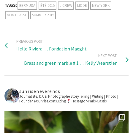
TAGS:
BERMUDA
ÉTÉ 2015
J.CREW
MODE
NEW YORK
NON CLASSÉ
SUMMER 2015
PREVIOUS POST
Hello Riviera … Fondation Maeght
NEXT POST
Brass and green marble # 1 … Kelly Wearstler
sunriseneverends
Journaliste, DA & Photographe
StoryTelling | Writing | Photo |
Founder @sunrise.consulting
Hossegor-Paris-Cassis