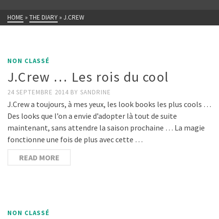
HOME
»
THE DIARY
»
J.CREW
NON CLASSÉ
J.Crew … Les rois du cool
24 SEPTEMBRE 2014
BY
SANDRINE
J.Crew a toujours, à mes yeux, les look books les plus cools …
Des looks que l’on a envie d’adopter là tout de suite
maintenant, sans attendre la saison prochaine … La magie
fonctionne une fois de plus avec cette …
READ MORE
NON CLASSÉ