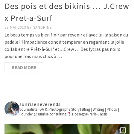
Des pois et des bikinis … J.Crew
x Pret-a-Surf
29 MAI 2013
BY
SANDRINE
Le beau temps va bien finir par revenir et avec lui la saison du
paddle !!! Impatience donc à tempérer en regardant la jolie
collab entre Prêt-à-Surf et J.Crew … Des lycras pas noirs
pour une fois mais chics à …
READ MORE
sunriseneverends
Journaliste, DA & Photographe
StoryTelling | Writing | Photo |
Founder @sunrise.consulting
Hossegor-Paris-Cassis