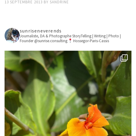
13 SEPTEMBRE 2013
BY
SANDRINE
sunriseneverends
Journaliste, DA & Photographe
StoryTelling | Writing | Photo |
Founder @sunrise.consulting
Hossegor-Paris-Cassis