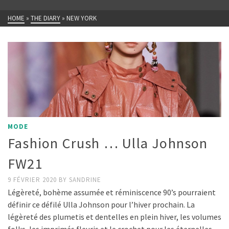
HOME
»
THE DIARY
»
NEW YORK
MODE
Fashion Crush … Ulla Johnson
FW21
9 FÉVRIER 2020
BY
SANDRINE
Légèreté, bohème assumée et réminiscence 90’s pourraient
définir ce défilé Ulla Johnson pour l’hiver prochain. La
légèreté des plumetis et dentelles en plein hiver, les volumes
folks, les imprimés fleuris et le crochet pour les éternelles