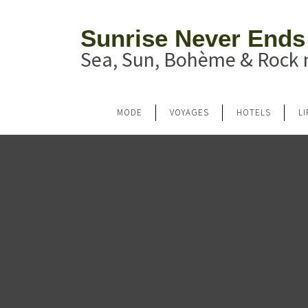
Sunrise Never Ends
Sea, Sun, Bohème & Rock n
MODE
VOYAGES
HOTELS
L