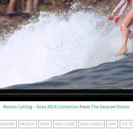
Mexico Calling – Seea 2014 Collection
from
The Seea
on
Vimeo
.
NGBOARD
MEXIQUE
MODE
NON CLASSÉ
RASH GUARDS
SURF
THE SE