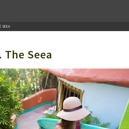
E SEEA
… The Seea