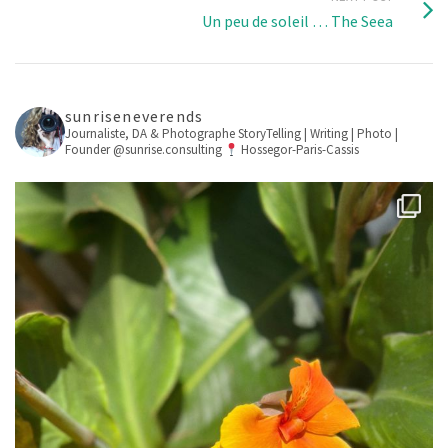
Un peu de soleil … The Seea
sunriseneverends
Journaliste, DA & Photographe
StoryTelling | Writing | Photo |
Founder @sunrise.consulting
Hossegor-Paris-Cassis