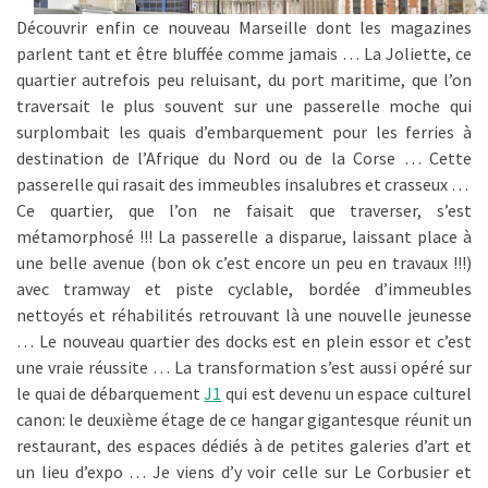
Découvrir enfin ce nouveau Marseille dont les magazines
parlent tant et être bluffée comme jamais … La Joliette, ce
quartier autrefois peu reluisant, du port maritime, que l’on
traversait le plus souvent sur une passerelle moche qui
surplombait les quais d’embarquement pour les ferries à
destination de l’Afrique du Nord ou de la Corse … Cette
passerelle qui rasait des immeubles insalubres et crasseux …
Ce quartier, que l’on ne faisait que traverser, s’est
métamorphosé !!! La passerelle a disparue, laissant place à
une belle avenue (bon ok c’est encore un peu en travaux !!!)
avec tramway et piste cyclable, bordée d’immeubles
nettoyés et réhabilités retrouvant là une nouvelle jeunesse
… Le nouveau quartier des docks est en plein essor et c’est
une vraie réussite … La transformation s’est aussi opéré sur
le quai de débarquement
J1
qui est devenu un espace culturel
canon: le deuxième étage de ce hangar gigantesque réunit un
restaurant, des espaces dédiés à de petites galeries d’art et
un lieu d’expo … Je viens d’y voir celle sur Le Corbusier et