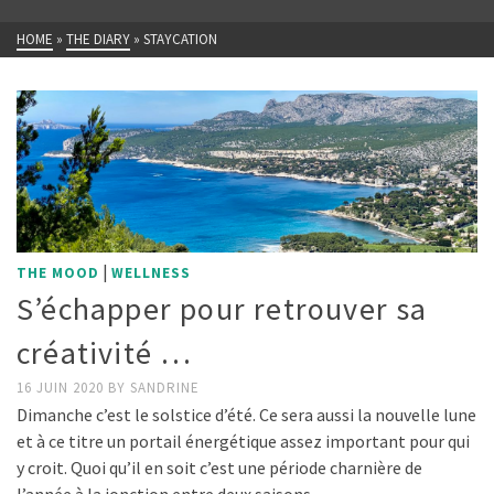
HOME
»
THE DIARY
»
STAYCATION
|
THE MOOD
WELLNESS
S’échapper pour retrouver sa
créativité …
16 JUIN 2020
BY
SANDRINE
Dimanche c’est le solstice d’été. Ce sera aussi la nouvelle lune
et à ce titre un portail énergétique assez important pour qui
y croit. Quoi qu’il en soit c’est une période charnière de
l’année à la jonction entre deux saisons. …