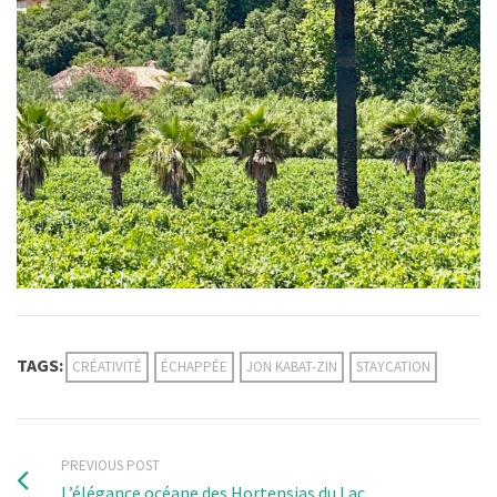
TAGS:
CRÉATIVITÉ
ÉCHAPPÉE
JON KABAT-ZIN
STAYCATION
PREVIOUS POST
L’élégance océane des Hortensias du Lac …