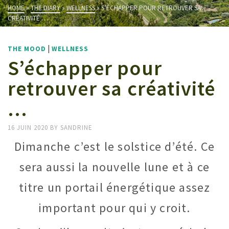
HOME
»
THE DIARY
»
WELLNESS
»
S’ÉCHAPPER POUR RETROUVER SA
CRÉATIVITÉ …
|
THE MOOD
WELLNESS
S’échapper pour
retrouver sa créativité
…
16 JUIN 2020
BY
SANDRINE
Dimanche c’est le solstice d’été. Ce
sera aussi la nouvelle lune et à ce
titre un portail énergétique assez
important pour qui y croit.