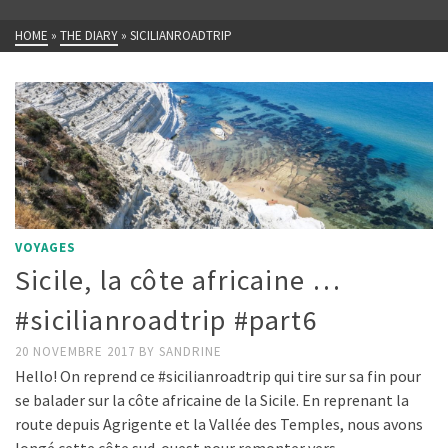
HOME
»
THE DIARY
»
SICILIANROADTRIP
VOYAGES
Sicile, la côte africaine …
#sicilianroadtrip #part6
20 NOVEMBRE 2017
BY
SANDRINE
Hello! On reprend ce #sicilianroadtrip qui tire sur sa fin pour
se balader sur la côte africaine de la Sicile. En reprenant la
route depuis Agrigente et la Vallée des Temples, nous avons
longé cette côte sud-ouest pour remonter vers …