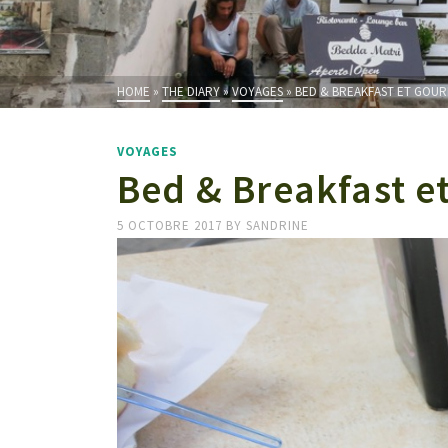
HOME
»
THE DIARY
»
VOYAGES
»
BED & BREAKFAST ET GOU
VOYAGES
Bed & Breakfast e
5 OCTOBRE 2017
BY
SANDRINE