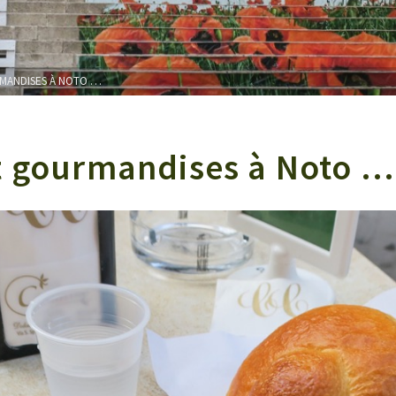
RMANDISES À NOTO …
t gourmandises à Noto …