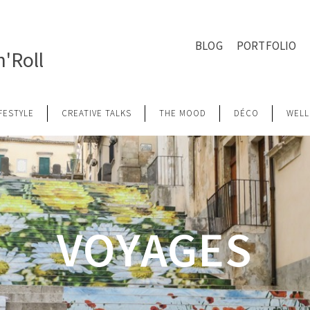
BLOG
PORTFOLIO
'Roll
IFESTYLE
CREATIVE TALKS
THE MOOD
DÉCO
WELL
VOYAGES