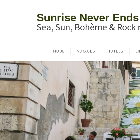
Sunrise Never Ends
Sea, Sun, Bohème & Rock n
MODE
VOYAGES
HOTELS
L