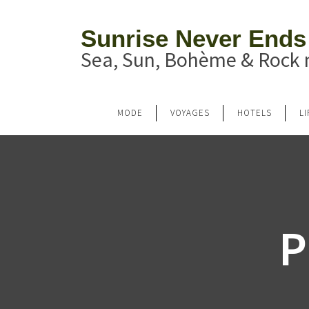
Sunrise Never Ends
Sea, Sun, Bohème & Rock n
MODE
VOYAGES
HOTELS
L
P