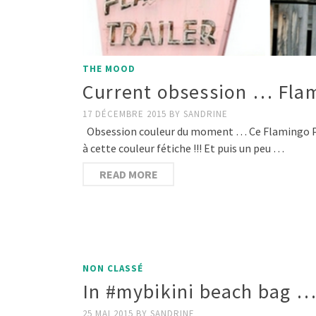
THE MOOD
Current obsession … Fla
17 DÉCEMBRE 2015
BY
SANDRINE
Obsession couleur du moment … Ce Flamingo Pink 
à cette couleur fétiche !!! Et puis un peu …
READ MORE
NON CLASSÉ
In #mybikini beach bag 
25 MAI 2015
BY
SANDRINE