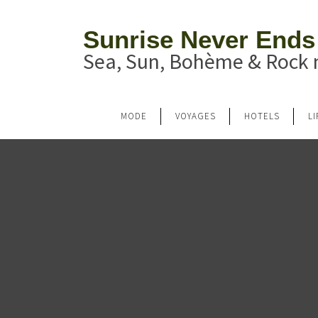
Sunrise Never Ends
Sea, Sun, Bohème & Rock n
MODE
VOYAGES
HOTELS
L