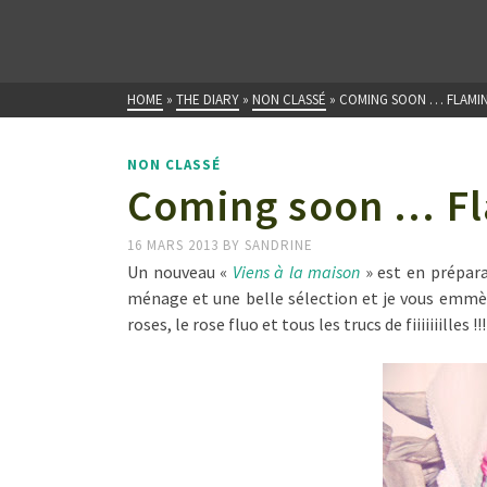
HOME
»
THE DIARY
»
NON CLASSÉ
»
COMING SOON … FLAMI
NON CLASSÉ
Coming soon … Fl
16 MARS 2013
BY
SANDRINE
Un nouveau «
Viens à la maison
» est en prépara
ménage et une belle sélection et je vous emmè
roses, le rose fluo et tous les trucs de fiiiiiiille