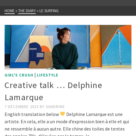
HOME
»
THE DIARY
»
LE SURFING
|
GIRL'S CRUSH
LIFESTYLE
Creative talk … Delphine
Lamarque
7 DÉCEMBRE 2023
BY
SANDRINE
English translation below
Delphine Lamarque est une
artiste. En cela, elle a un mode d’expression bien à elle et qui
ne ressemble à aucun autre. Elle chine des toiles de tentes
des années 70’s, délavées par le temps, le …