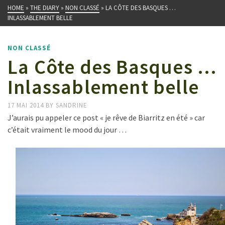
HOME
»
THE DIARY
»
NON CLASSÉ
»
LA CÔTE DES BASQUES …
INLASSABLEMENT BELLE
NON CLASSÉ
La Côte des Basques …
Inlassablement belle
17 MAI 2014
BY
SANDRINE
J’aurais pu appeler ce post « je rêve de Biarritz en été » car
c’était vraiment le mood du jour …