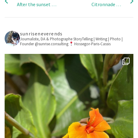
After the sunset …
Citronnade …
sunriseneverends
Journaliste, DA & Photographe
StoryTelling | Writing | Photo |
Founder @sunrise.consulting
Hossegor-Paris-Cassis