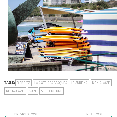
TAGS:
BIARRITZ
LA COTE DES BASQUES
LE SURFING
NON CLASSÉ
RESTAURANT
SURF
SURF CULTURE
PREVIOUS POST
NEXT POST