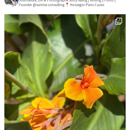
Journaliste, DA & Photographe
StoryTelling | Writing | Photo |
Founder @sunrise.consulting
Hossegor-Paris-Cassis