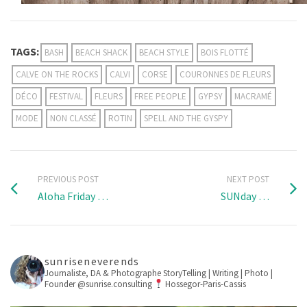
TAGS:
BASH
BEACH SHACK
BEACH STYLE
BOIS FLOTTÉ
CALVE ON THE ROCKS
CALVI
CORSE
COURONNES DE FLEURS
DÉCO
FESTIVAL
FLEURS
FREE PEOPLE
GYPSY
MACRAMÉ
MODE
NON CLASSÉ
ROTIN
SPELL AND THE GYSPY
PREVIOUS POST
NEXT POST
Aloha Friday …
SUNday …
sunriseneverends
Journaliste, DA & Photographe
StoryTelling | Writing | Photo |
Founder @sunrise.consulting
Hossegor-Paris-Cassis