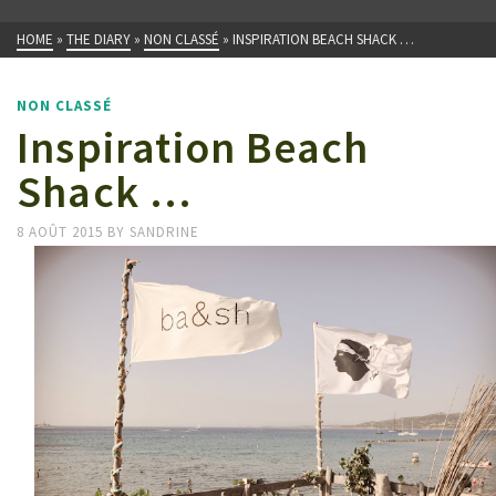
HOME
»
THE DIARY
»
NON CLASSÉ
»
INSPIRATION BEACH SHACK …
NON CLASSÉ
Inspiration Beach
Shack …
8 AOÛT 2015
BY
SANDRINE