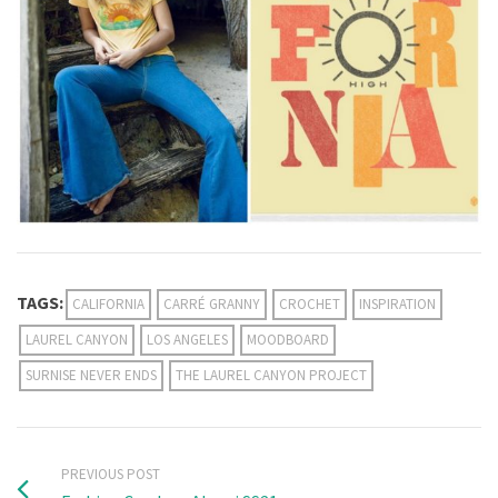
TAGS:
CALIFORNIA
CARRÉ GRANNY
CROCHET
INSPIRATION
LAUREL CANYON
LOS ANGELES
MOODBOARD
SURNISE NEVER ENDS
THE LAUREL CANYON PROJECT
PREVIOUS POST