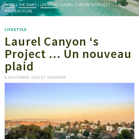
HOME
»
THE DIARY
»
LIFESTYLE
»
LAUREL CANYON ‘S PROJECT … UN
NOUVEAU PLAID
LIFESTYLE
Laurel Canyon ‘s
Project … Un nouveau
plaid
6 NOVEMBRE 2020
BY
SANDRINE