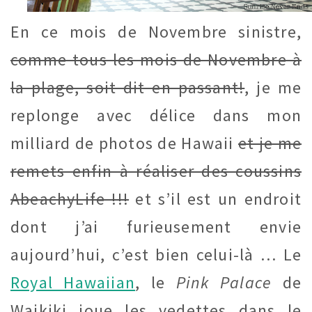
En ce mois de Novembre sinistre,
comme tous les mois de Novembre à
la plage, soit dit en passant!
, je me
replonge avec délice dans mon
milliard de photos de Hawaii
et je me
remets enfin à réaliser des coussins
AbeachyLife !!!
et s’il est un endroit
dont j’ai furieusement envie
aujourd’hui, c’est bien celui-là … Le
Royal Hawaiian
, le
Pink Palace
de
Waikiki joue les vedettes dans le