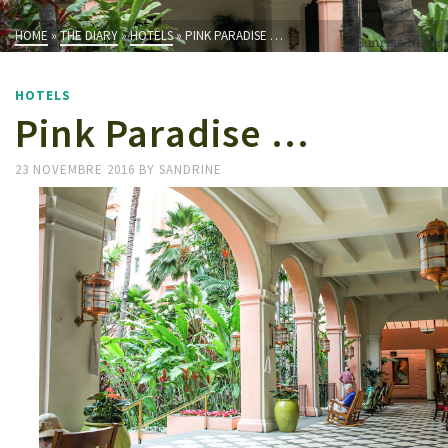
HOME
»
THE DIARY
»
HOTELS
»
PINK PARADISE …
HOTELS
Pink Paradise …
23 NOVEMBRE 2016
BY
SANDRINE