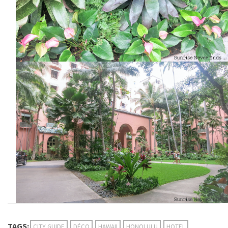
TAGS:
CITY GUIDE
DÉCO
HAWAII
HONOLULU
HOTEL