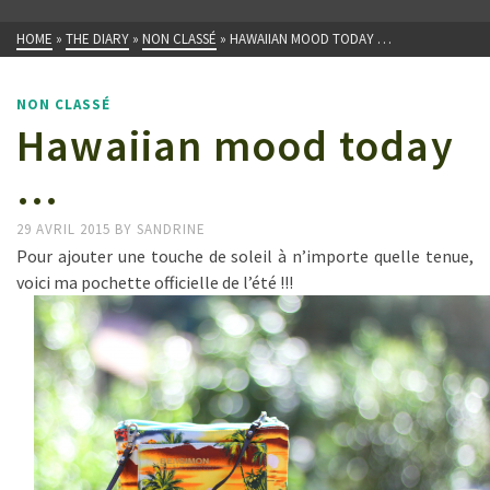
HOME
»
THE DIARY
»
NON CLASSÉ
»
HAWAIIAN MOOD TODAY …
NON CLASSÉ
Hawaiian mood today
…
29 AVRIL 2015
BY
SANDRINE
Pour ajouter une touche de soleil à n’importe quelle tenue,
voici ma pochette officielle de l’été !!!