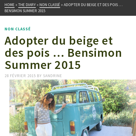
HOME
»
THE DIARY
»
NON CLASSÉ
»
ADOPTER DU BEIGE ET DES POIS …
BENSIMON SUMMER 2015
NON CLASSÉ
Adopter du beige et
des pois … Bensimon
Summer 2015
28 FÉVRIER 2015
BY
SANDRINE