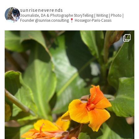
sunriseneverends
Journaliste, DA & Photographe
StoryTelling | Writing | Photo |
Founder @sunrise.consulting
Hossegor-Paris-Cassis