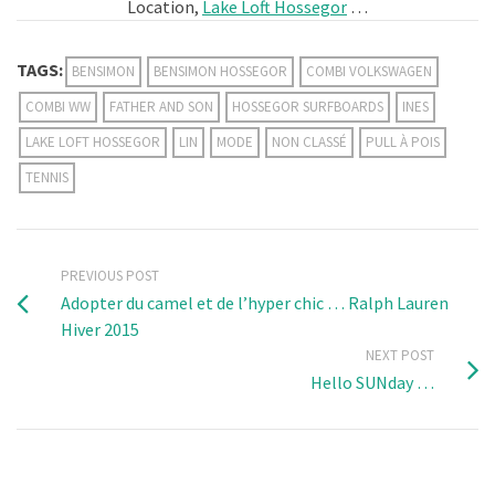
Location,
Lake Loft Hossegor
…
TAGS:
BENSIMON
BENSIMON HOSSEGOR
COMBI VOLKSWAGEN
COMBI WW
FATHER AND SON
HOSSEGOR SURFBOARDS
INES
LAKE LOFT HOSSEGOR
LIN
MODE
NON CLASSÉ
PULL À POIS
TENNIS
PREVIOUS POST
Adopter du camel et de l’hyper chic … Ralph Lauren
Hiver 2015
NEXT POST
Hello SUNday …