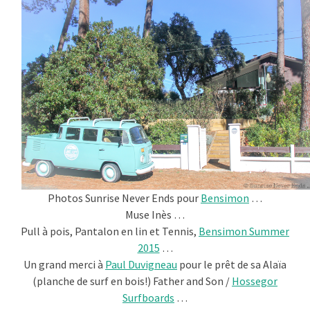
Photos Sunrise Never Ends pour
Bensimon
…
Muse Inès …
Pull à pois, Pantalon en lin et Tennis,
Bensimon Summer
2015
…
Un grand merci à
Paul Duvigneau
pour le prêt de sa Alaïa
(planche de surf en bois!) Father and Son /
Hossegor
Surfboards
…