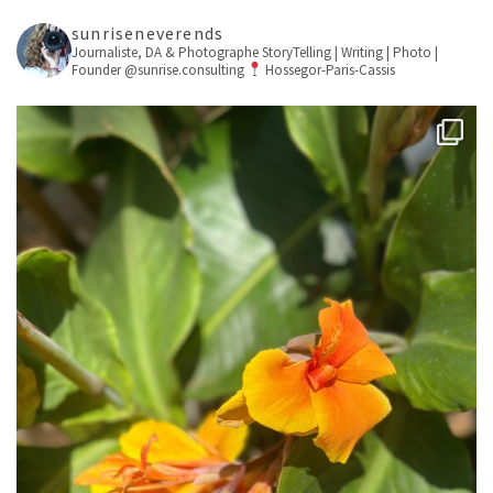
sunriseneverends
Journaliste, DA & Photographe
StoryTelling | Writing | Photo |
Founder @sunrise.consulting
Hossegor-Paris-Cassis