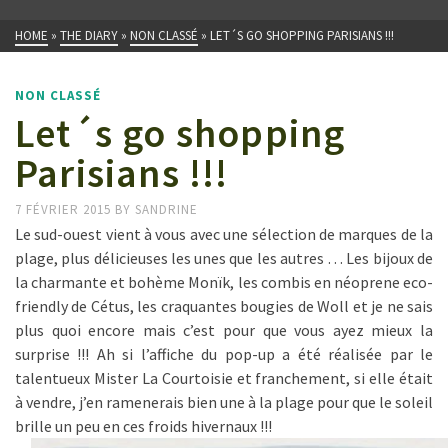
HOME
»
THE DIARY
»
NON CLASSÉ
»
LET´S GO SHOPPING PARISIANS !!!
NON CLASSÉ
Let´s go shopping
Parisians !!!
7 FÉVRIER 2015
BY
SANDRINE
Le sud-ouest vient à vous avec une sélection de marques de la
plage, plus délicieuses les unes que les autres … Les bijoux de
la charmante et bohème Monïk, les combis en néoprene eco-
friendly de Cétus, les craquantes bougies de Woll et je ne sais
plus quoi encore mais c’est pour que vous ayez mieux la
surprise !!! Ah si l’affiche du pop-up a été réalisée par le
talentueux Mister La Courtoisie et franchement, si elle était
à vendre, j’en ramenerais bien une à la plage pour que le soleil
brille un peu en ces froids hivernaux !!!