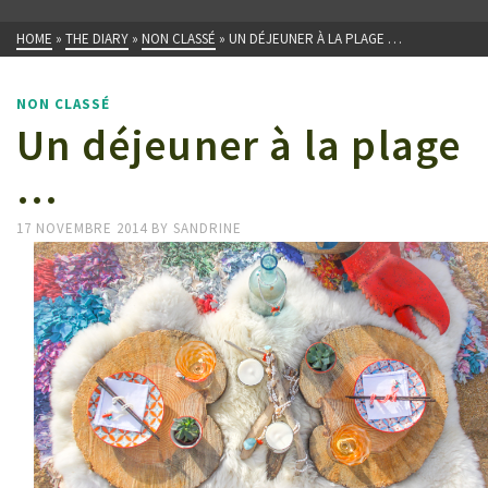
HOME
»
THE DIARY
»
NON CLASSÉ
»
UN DÉJEUNER À LA PLAGE …
NON CLASSÉ
Un déjeuner à la plage
…
17 NOVEMBRE 2014
BY
SANDRINE