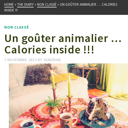
HOME
»
THE DIARY
»
NON CLASSÉ
»
UN GOÛTER ANIMALIER … CALORIES
INSIDE !!!
NON CLASSÉ
Un goûter animalier …
Calories inside !!!
7 NOVEMBRE 2013
BY
SANDRINE