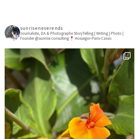
sunriseneverends
Journaliste, DA & Photographe
StoryTelling | Writing | Photo |
Founder @sunrise.consulting
Hossegor-Paris-Cassis