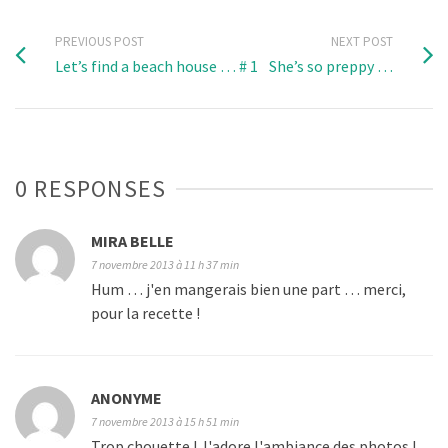
PREVIOUS POST
NEXT POST
Let’s find a beach house … # 1
She’s so preppy …
0 RESPONSES
MIRA BELLE
7 novembre 2013 à 11 h 37 min
Hum … j'en mangerais bien une part … merci,
pour la recette !
ANONYME
7 novembre 2013 à 15 h 51 min
Trop chouette ! J'adore l'ambiance des photos !