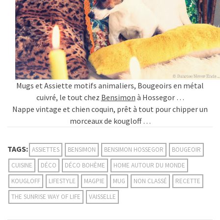
Mugs et Assiette motifs animaliers, Bougeoirs en métal
cuivré, le tout chez
Bensimon
à Hossegor …
Nappe vintage et chien coquin, prêt à tout pour chipper un
morceaux de kougloff …
TAGS:
ASSIETTES
BENSIMON
BENSIMON HOSSEGOR
BOUGEOIR
CUISINE
DÉCO
DÉCO BOHÈME
HOME AUTOUR DU MONDE
KOUGLOFF
LIFESTYLE
MAGPIE
MUG
NON CLASSÉ
RECETTE
THE SUNRISE WAY OF LIFE
VAISSELLE