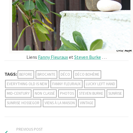
Liens
Fanny Fleuraux
et
Steven Burke
…
TAGS:
BEFORE
BROCANTE
DÉCO
DÉCO BOHÈME
EVERYTHING OLD IS NEW
FANNY FLEURAUX
LUCKY LEFT HAND
MID-CENTURY
NON CLASSÉ
PHOTOS
STEVEN BURKE
SUNRISE
SUNRISE HOSSEGOR
VIENS À LA MAISON
VINTAGE
PREVIOUS POST