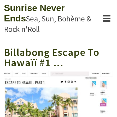
Sunrise Never
Ends
Sea, Sun, Bohème &
Rock n'Roll
Billabong Escape To
Hawaïï #1 …