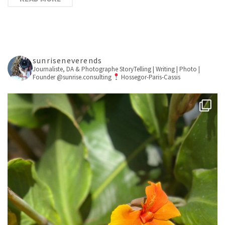
sunriseneverends
Journaliste, DA & Photographe
StoryTelling | Writing | Photo |
Founder @sunrise.consulting
Hossegor-Paris-Cassis