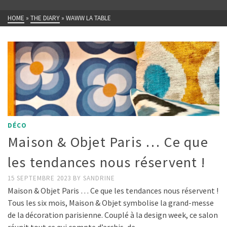
HOME
»
THE DIARY
»
WAWW LA TABLE
DÉCO
Maison & Objet Paris … Ce que
les tendances nous réservent !
15 SEPTEMBRE 2023
BY
SANDRINE
Maison & Objet Paris … Ce que les tendances nous réservent !
Tous les six mois, Maison & Objet symbolise la grand-messe
de la décoration parisienne. Couplé à la design week, ce salon
réunit tout ce qui compte d’archis, de …