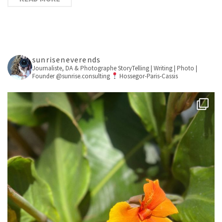
sunriseneverends
Journaliste, DA & Photographe
StoryTelling | Writing | Photo |
Founder @sunrise.consulting
Hossegor-Paris-Cassis