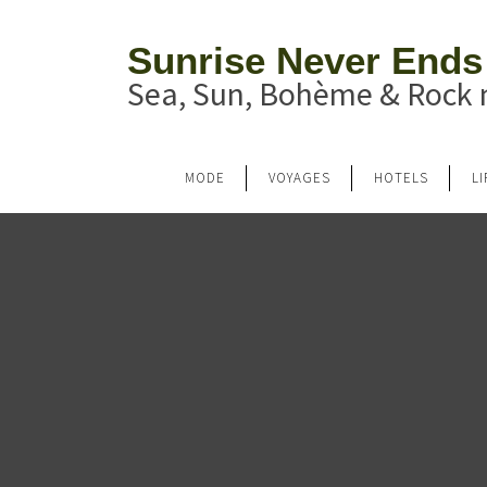
Sunrise Never Ends
Sea, Sun, Bohème & Rock n
MODE
VOYAGES
HOTELS
L