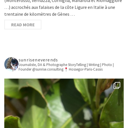
(Monterosso, Vernazza, Corniglia, Manarola et Riomaggiore
…) accrochés aux falaises de la côte Ligure en Italie à une
trentaine de kilomètres de Gènes …
READ MORE
sunriseneverends
Journaliste, DA & Photographe
StoryTelling | Writing | Photo |
Founder @sunrise.consulting
Hossegor-Paris-Cassis