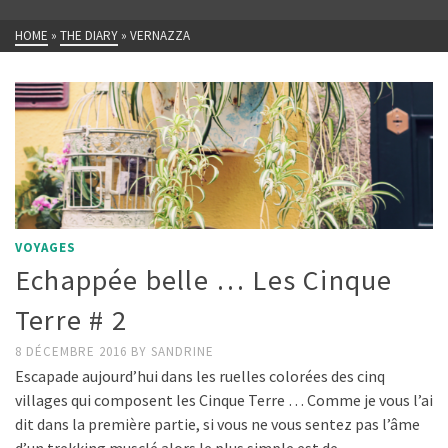
HOME
»
THE DIARY
»
VERNAZZA
VOYAGES
Echappée belle … Les Cinque
Terre # 2
8 DÉCEMBRE 2016
BY
SANDRINE
Escapade aujourd’hui dans les ruelles colorées des cinq
villages qui composent les Cinque Terre … Comme je vous l’ai
dit dans la première partie, si vous ne vous sentez pas l’âme
d’un trekking musclé alors le plus simple est de …