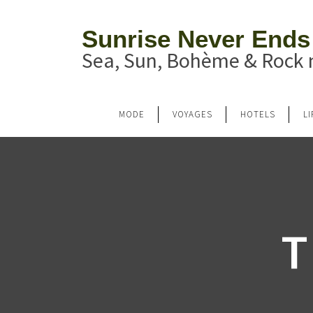
Sunrise Never Ends
Sea, Sun, Bohème & Rock n
MODE
VOYAGES
HOTELS
L
T