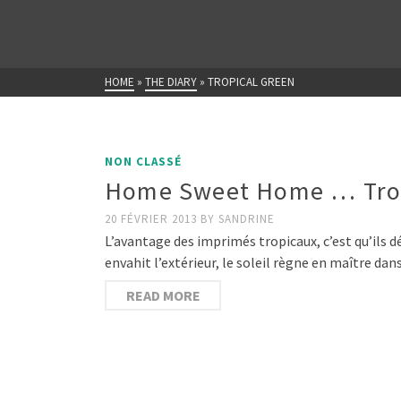
HOME
»
THE DIARY
»
TROPICAL GREEN
NON CLASSÉ
Home Sweet Home … Trop
20 FÉVRIER 2013
BY
SANDRINE
L’avantage des imprimés tropicaux, c’est qu’ils
envahit l’extérieur, le soleil règne en maître da
READ MORE