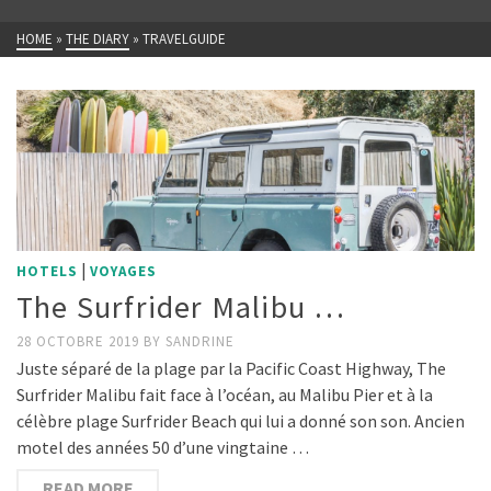
HOME
»
THE DIARY
»
TRAVELGUIDE
|
HOTELS
VOYAGES
The Surfrider Malibu …
28 OCTOBRE 2019
BY
SANDRINE
Juste séparé de la plage par la Pacific Coast Highway, The
Surfrider Malibu fait face à l’océan, au Malibu Pier et à la
célèbre plage Surfrider Beach qui lui a donné son son. Ancien
motel des années 50 d’une vingtaine …
READ MORE