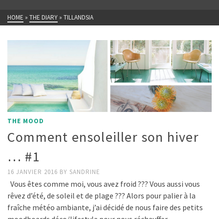
HOME
»
THE DIARY
»
TILLANDSIA
THE MOOD
Comment ensoleiller son hiver
… #1
16 JANVIER 2016
BY
SANDRINE
Vous êtes comme moi, vous avez froid ??? Vous aussi vous
rêvez d’été, de soleil et de plage ??? Alors pour palier à la
fraîche météo ambiante, j’ai décidé de nous faire des petits
moodboards déco/lifestyle pour nous réchauffer …